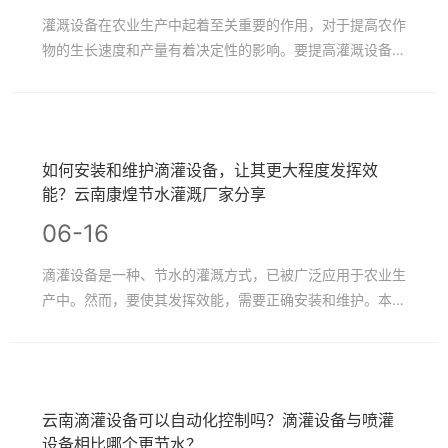
灌溉设备在农业生产中起着至关重要的作用，对于提高农作
物的生长速度和产量有着决定性的影响。要提高灌溉设备工
作的使用效率，需要综合考虑多方面因素并采取相应的措
施。
如何安装和维护滴灌设备，让其更大程度发挥效
能？云南康煌节水灌溉厂家分享
06-16
滴灌设备是一种、节水的灌溉方式，已被广泛应用于农业生
产中。然而，要使其发挥效能，需要正确安装和维护。本文
将介绍如何安装和维护滴灌设备，以帮助农民朋友更好地使
用。
云南滴灌设备可以自动化控制吗？滴灌设备与喷灌
设备相比哪个更节水？