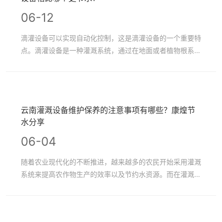
06-12
滴灌设备可以实现自动化控制，这是滴灌设备的一个重要特
点。滴灌设备是一种灌溉系统，通过在地面或者植物根系旁
设置滴灌管道，将水滴滴漏到植物的根系处，以达到节省水
资源、保持土壤湿润和提供营养的目的。滴灌设备可以通过
现代化的自动化控制技术实现室内外调温、湿度、光照、
PH、EC等参数的监控和控制。
云南灌溉设备维护保养的注意事项有哪些？康煌节
水分享
06-04
随着农业现代化的不断推进，越来越多的农民开始采用灌溉
系统来提高农作物生产的效率以及节约水资源。而在灌溉系
统的使用过程中，设备维护保养是非常重要的一环，对于延
长设备使用寿命、保障灌溉效果和减少故障发生都有着至关
重要的作用。下面是关于云南灌溉设备维护保养的注意事项